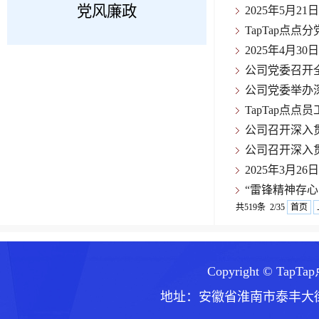
党风廉政
2025年5月2
TapTap点
2025年4月3
公司党委召开
公司党委举办
TapTap点
公司召开深入
公司召开深入
2025年3月2
“雷锋精神存心
共519条 2/35
首页
Copyright © TapT
地址：安徽省淮南市泰丰大街168号 邮编