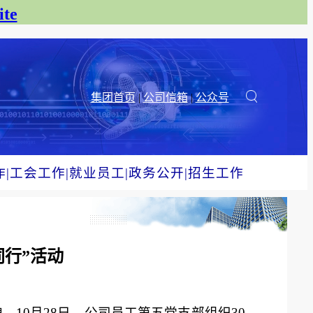
te
集团首页
|
公司信箱
|
公众号
作
|
工会工作
|
就业员工
|
政务公开
|
招生工作
同行”活动
10月28日，公司员工第五党支部组织30