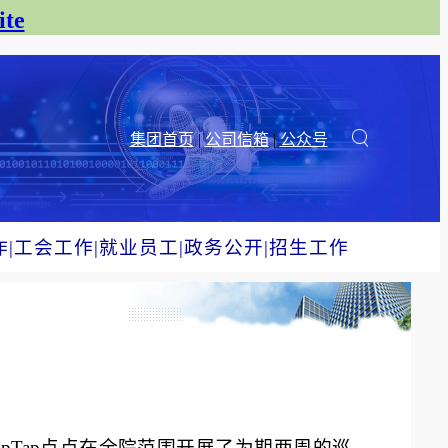
te
集团首页
|
公司信箱
|
公众号
作
|
工会工作
|
就业员工
|
政务公开
|
招生工作
apTap点点在全院范围开展了为期两周的巡