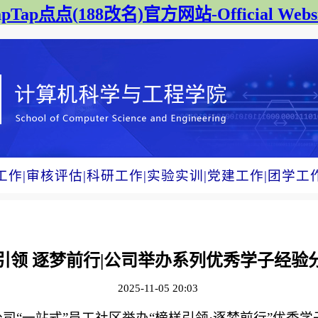
apTap点点(188改名)官方网站-Official Websi
工作
|
审核评估
|
科研工作
|
实验实训
|
党建工作
|
团学工
引领 逐梦前行|​公司举办系列优秀学子经验
2025-11-05 20:03
点点在公司“一站式”员工社区举办“榜样引领·逐梦前行”优秀