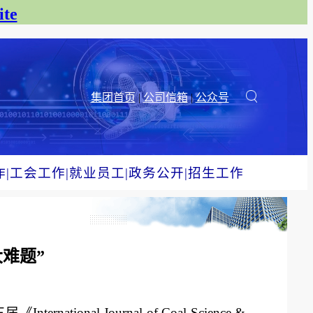
te
集团首页
|
公司信箱
|
公众号
作
|
工会工作
|
就业员工
|
政务公开
|
招生工作
难题”
l Journal of Coal Science &