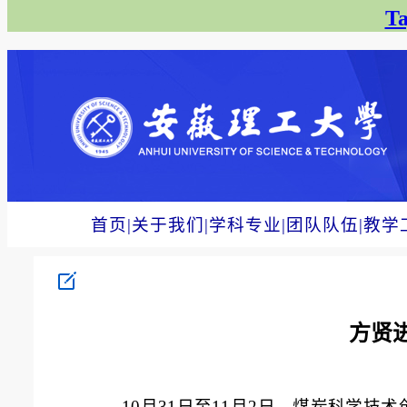
T
首页
|
关于我们
|
学科专业
|
团队队伍
|
教学
方贤进
10月31日至11月2日，煤炭科学技术创新发展