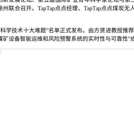
江苏徐州联合召开。TapTap点点经理、TapTap点点
煤炭科学技术十大难题”名单正式发布。由方贤进教授推
煤矿设备智能运维和风险预警系统的实时性与可靠性”