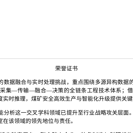
荣誉证书
的数据融合与实时处理挑战，重点围绕多源异构数据
采集—传输—融合—决策的全链条工程技术体系；
度实时推理，煤矿安全高效生产与智能化升级提供关键
能分析这一交叉学科领域已提升至行业战略攻关层面
室在该领域的领先地位与责任。