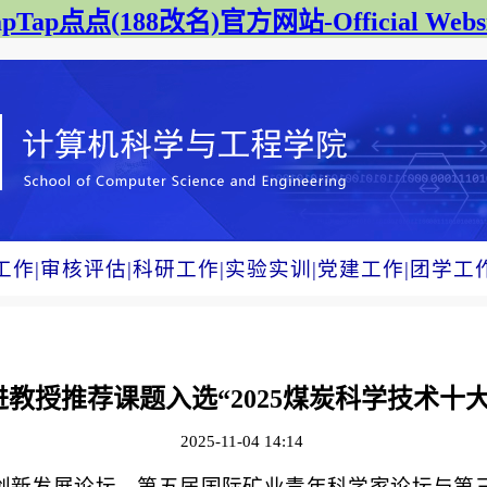
apTap点点(188改名)官方网站-Official Websi
工作
|
审核评估
|
科研工作
|
实验实训
|
党建工作
|
团学工
教授推荐课题入选“2025煤炭科学技术十大
2025-11-04 14:14
论坛、第五届国际矿业青年科学家论坛与第三届《Internationa