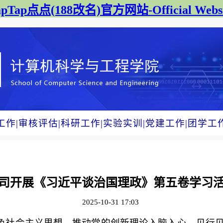
apTap点点(188改名)官方网站-Official Websi
工作
|
审核评估
|
科研工作
|
实验实训
|
党建工作
|
团学工
司开展《习近平谈治国理政》第五卷学习
2025-10-31 17:03
会主义思想，推动党的创新理论入脑入心、见行见效，1