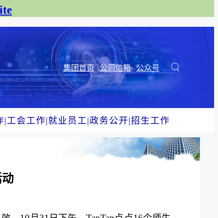
te
集团首页
|
公司信箱
|
公众号
作
|
工会工作
|
就业员工
|
政务公开
|
招生工作
活动
0月31日下午，TapTap点点16个师生